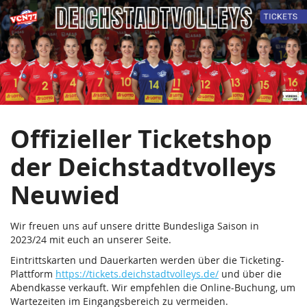
Die
Zum
Haupt-
Deichstadtvolleys
Inhalt
springen
Neuwied
GmbH
Offizieller Ticketshop
der Deichstadtvolleys
Neuwied
Wir freuen uns auf unsere dritte Bundesliga Saison in
2023/24 mit euch an unserer Seite.
Eintrittskarten und Dauerkarten werden über die Ticketing-
Plattform
https://tickets.deichstadtvolleys.de/
und über die
Abendkasse verkauft. Wir empfehlen die Online-Buchung, um
Wartezeiten im Eingangsbereich zu vermeiden.